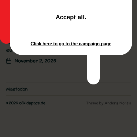
39C3: call for participation
a
Accept all
.
Deutsch Es ist wieder so weit! Wir rufen euch
n
zur Mitgestaltung an kinder- und
d
familienfreundlichen Angeboten auf dem 39c3
c
im Kidspace auf. Bereichert den Kidspace mit
Click here to go to the campaign page
l
euren Workshops,…
o
s
November 2, 2025
e
t
h
e
Mastodon
w
i
© 2026
c3kidspace.de
Theme by
Anders Norén
n
d
o
w
.