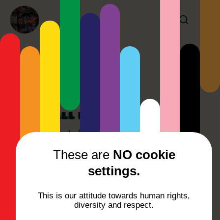
Tag:
#39c3
39C3 Call for Zeugs
Für ein abwechslungsreiches Angebot im
Kidspace brauchen wir ein paar Materialien, die
These are
NO cookie
ihr vielleicht beitragen könnt. ⚠️ Bitte beachten:
settings.
Wir haben keinen Lagerplatz. Alles, was ihr
mitbringt, muss…
This is our attitude towards human rights,
December 9, 2025
diversity and respect.