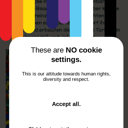
eine Duploecke mit zugehöriger Eisenbahn
durch die C-Base aufgebaut. Tagsüber konnte
man dort vereinzelte Kinder beobachten,
nachts trieben engagierte Nerds dort ihr
Unwesen und erbauten die höchsten Türme, ein
Eisenbahnrondell und vieles anderes.
These are
NO cookie
settings.
This is our attitude towards human rights,
diversity and respect.
a
Accept all
.
n
d
c