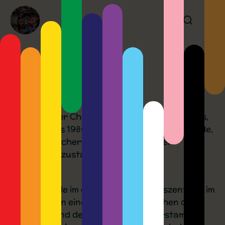
Über
Nachdem der Chaos Communication Congress,
der erstmals 1984 stattfand, erwachsen wurde,
kamen folglicherweise auch die ersten
Chaosforks zustande.
Und so wurde im damaligen Congresszentrum im
BCC Berlin in einem Übergang zwischen der
Cafeteria und dem äusseren Ring erstamlig