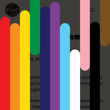
Normale Eltern-
Stammtisch
February 12, 2021
An der rC3 haben wir als P&G-Space (powered
by c3Kidspace) einen täglichen Stammtisch für
uns Eltern angeboten.
In diesem fanden interessante Diskussionen bis
in die späten Abendstunden statt. Teilweise