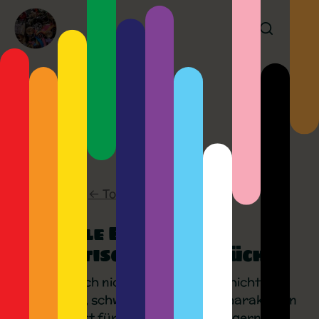
Author:
Flip
Kidspace
←
To The Previous Page
Normale Eltern-
Stammtisch: Kinderbücher
Wer lässt sich nicht gerne von Geschichten
verzaubern, schwärmt von deren Charakteren
und verpasst für das aktuelle Buch gerne ein