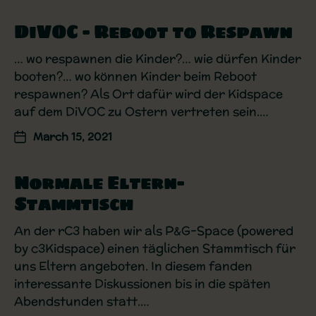
i
n
DiVOC – Reboot to Respawn
d
o
… wo respawnen die Kinder?… wie dürfen Kinder
w
booten?… wo können Kinder beim Reboot
.
respawnen? Als Ort dafür wird der Kidspace
auf dem DiVOC zu Ostern vertreten sein.…
March 15, 2021
Normale Eltern-
Stammtisch
An der rC3 haben wir als P&G-Space (powered
by c3Kidspace) einen täglichen Stammtisch für
uns Eltern angeboten. In diesem fanden
interessante Diskussionen bis in die späten
Abendstunden statt.…