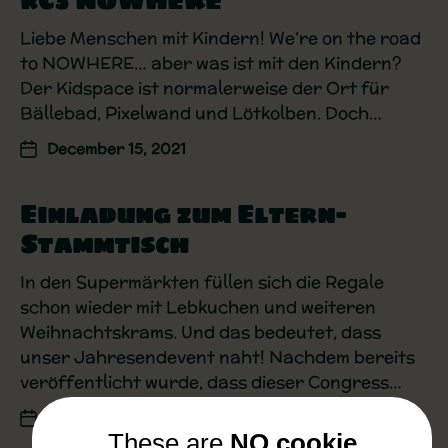
rC3 NOWHERE
Liebe Menschen mit Kindern! We’re on the road
to NOWHERE… aber was ist mit den Kindern?
Der Kidspace ist normalerweise der Ort für
Bällebad, Pixelwand und Lötkolben. Doch…
December 15, 2021
Einladung zum Eltern-
Stammtisch
In den Supermärkten füllen sich die Regale
schon wieder mit Lebkuchen und weiteren
Weihnachtskrams. Und das bedeutet, dass
unser Jahresendevent naht! Nachdem bereits
veröffentlicht wurde, dass dieser Congress…
October 18, 2021
These are
NO cookie