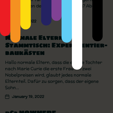
paar Stunden des wichtigen Schlafs? Aber
nicht jede…
April 5, 2022
Normale Eltern-
Stammtisch: Experimentier-
baukästen
Hallo normale Eltern, dass die eigene Tochter
nach Marie Curie die erste Frau mit zwei
Nobelpreisen wird, glaubt jedes normale
Elternteil. Dafür zu sorgen, dass der eigene
Sohn…
January 19, 2022